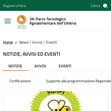
Vai ai contenuti
Cerca
Regione Umbria
Vai al menu di navigazione
Vai al footer
3A-Parco Tecnologico
Agroalimentare dell’Umbria
Home
>
News / Avvisi / Eventi
NOTIZIE, AVVISI ED EVENTI
NOTIZIE
AVVISI
EVENTI
Certificazione
Supporto alla programmazione Regionale