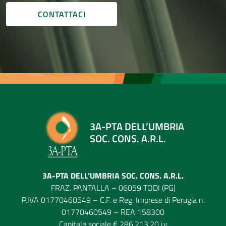
CONTATTACI
3A-PTA DELL’UMBRIA
SOC. CONS. A.R.L.
3A-PTA DELL’UMBRIA SOC. CONS. A.R.L.
FRAZ. PANTALLA – 06059 TODI (PG)
P.IVA 01770460549 – C.F. e Reg. Imprese di Perugia n.
01770460549 – REA 158300
Capitale sociale € 286.213,20 i.v