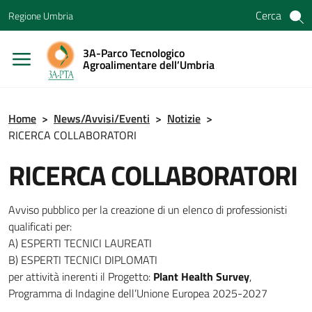
Vai ai contenuti
Cerca
Regione Umbria
Vai al menu di navigazione
Vai al footer
3A-Parco Tecnologico
Agroalimentare dell’Umbria
Home
>
News/Avvisi/Eventi
>
Notizie
>
RICERCA COLLABORATORI
RICERCA COLLABORATORI
Avviso pubblico per la creazione di un elenco di professionisti
qualificati per:
A) ESPERTI TECNICI LAUREATI
B) ESPERTI TECNICI DIPLOMATI
per attività inerenti il Progetto:
Plant Health Survey
,
Programma di Indagine dell’Unione Europea 2025-2027