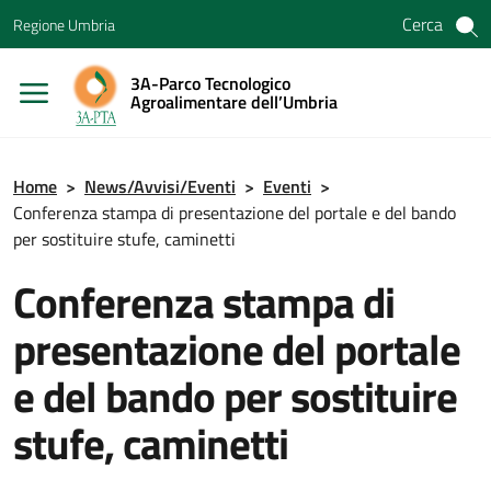
Vai ai contenuti
Cerca
Regione Umbria
Vai al menu di navigazione
Vai al footer
3A-Parco Tecnologico
Agroalimentare dell’Umbria
Home
>
News/Avvisi/Eventi
>
Eventi
>
Conferenza stampa di presentazione del portale e del bando
per sostituire stufe, caminetti
Conferenza stampa di
presentazione del portale
e del bando per sostituire
stufe, caminetti