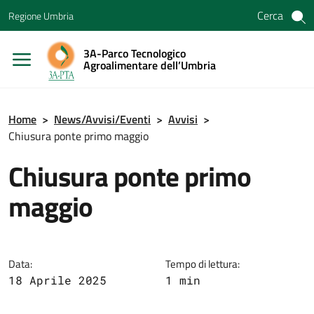
Vai ai contenuti
Cerca
Regione Umbria
Vai al menu di navigazione
Vai al footer
3A-Parco Tecnologico
Agroalimentare dell’Umbria
Home
>
News/Avvisi/Eventi
>
Avvisi
>
Chiusura ponte primo maggio
Chiusura ponte primo
maggio
Data:
Tempo di lettura:
18 Aprile 2025
1 min