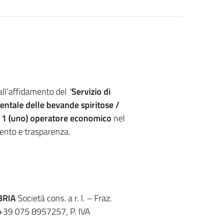
all’affidamento del
“
Servizio di
mentale
delle bevande spiritose /
 1 (uno) operatore
economico
nel
amento e trasparenza.
BRIA
Società cons. a r. l. – Fraz.
 +39 075 8957257, P. IVA