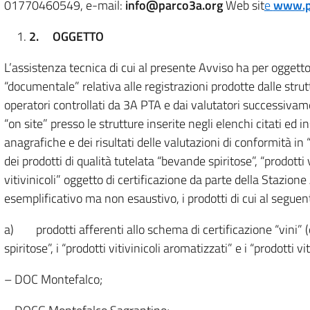
01770460549, e-mail:
info@parco3a.org
Web sit
e
www.p
2.
OGGETTO
L’assistenza tecnica di cui al presente Avviso ha per oggett
“documentale” relativa alle registrazioni prodotte dalle strut
operatori controllati da 3A PTA e dai valutatori successivam
“on site” presso le strutture inserite negli elenchi citati ed i
anagrafiche e dei risultati delle valutazioni di conformità in
dei prodotti di qualità tutelata “bevande spiritose”, “prodotti v
vitivinicoli” oggetto di certificazione da parte della Stazione
esemplificativo ma non esaustivo, i prodotti di cui al seguen
a) prodotti afferenti allo schema di certificazione “vini”
spiritose”, i “prodotti vitivinicoli aromatizzati” e i “prodotti vit
– DOC Montefalco;