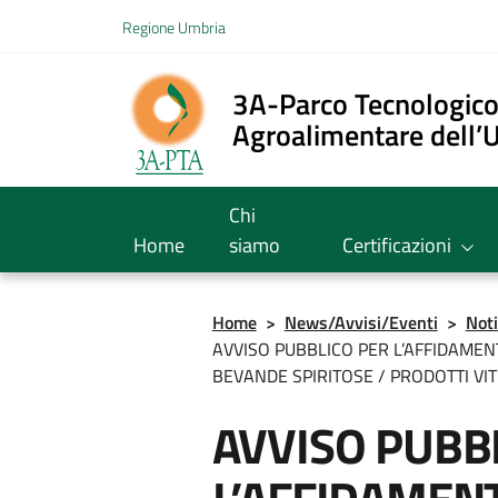
Vai ai contenuti
Regione Umbria
Vai al menu di navigazione
Vai al footer
3A-Parco Tecnologic
Agroalimentare dell’
Chi
Home
siamo
Certificazioni
Home
>
News/Avvisi/Eventi
>
Noti
AVVISO PUBBLICO PER L’AFFIDAMEN
BEVANDE SPIRITOSE / PRODOTTI VITI
AVVISO PUBB