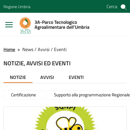
Vai ai contenuti
Cerca
Regione Umbria
Vai al menu di navigazione
Vai al footer
3A-Parco Tecnologico
Agroalimentare dell’Umbria
Home
>
News / Avvisi / Eventi
NOTIZIE, AVVISI ED EVENTI
NOTIZIE
AVVISI
EVENTI
Certificazione
Supporto alla programmazione Regionale