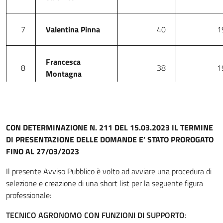
7
Valentina Pinna
40
1
Francesca
8
38
1
Montagna
9
Chiara Paladin
38
di
CON DETERMINAZIONE N. 211 DEL 15.03.2023 IL TERMINE
10
Aldo Riccieri
38
mar
DI PRESENTAZIONE DELLE DOMANDE E’ STATO PROROGATO
FINO AL 27/03/2023
11
Grazia Moretti
38
1
Il presente Avviso Pubblico è volto ad avviare una procedura di
selezione e creazione di una short list per la seguente figura
professionale:
Nazzareno
12
37
1
TECNICO AGRONOMO CON FUNZIONI DI SUPPORTO
Mariucci
: