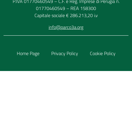
P.IVA 01770460549 – C.F. e Reg. Imprese di Perugia n.
01770460549 – REA 158300
Capitale sociale € 286.213,20 i.v
info@parco3a.org
Home Page
Privacy Policy
Cookie Policy