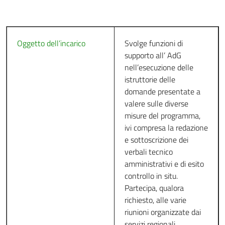
13
Alessio Morelli
36
1
Oggetto dell’incarico
Svolge funzioni di
supporto all’ AdG
Francesco
14
36
1
nell’esecuzione delle
Benedetti
istruttorie delle
domande presentate a
15
Giovanni Sollitto
34
1
valere sulle diverse
misure del programma,
ivi compresa la redazione
16
Rita Levato
34
1
e sottoscrizione dei
verbali tecnico
amministrativi e di esito
17
Valentina Piccioni
28
ot
controllo in situ.
Partecipa, qualora
18
Claudia Mancinelli
richiesto, alle varie
28
gi
riunioni organizzate dai
servizi regionali