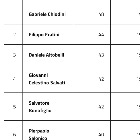
1
Gabriele Chiodini
48
1
2
Filippo Fratini
44
1
3
Daniele Altobelli
43
1
Giovanni
4
42
1
Celestino Salvati
Salvatore
5
42
1
Bonofiglio
Pierpaolo
6
40
1
Salonico