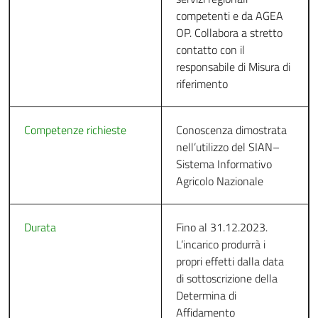
19
Filippo Fiorucci
28
1
competenti e da AGEA
OP. Collabora a stretto
contatto con il
20
Antonella Luna
28
1
responsabile di Misura di
riferimento
21
Leonardo Bianco
26
1
Competenze richieste
Conoscenza dimostrata
nell’utilizzo del SIAN–
22
Pina Baccarelli
25
1
Sistema Informativo
Agricolo Nazionale
23
Dimitri Provenzani
18
1
Durata
Fino al 31.12.2023.
24
Emiliano Orrico
18
1
L’incarico produrrà i
propri effetti dalla data
di sottoscrizione della
Determina di
Affidamento