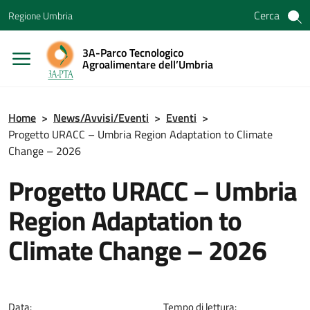
Vai ai contenuti
Cerca
Regione Umbria
Vai al menu di navigazione
Vai al footer
3A-Parco Tecnologico
Agroalimentare dell’Umbria
Home
>
News/Avvisi/Eventi
>
Eventi
>
Progetto URACC – Umbria Region Adaptation to Climate
Change – 2026
Progetto URACC – Umbria
Region Adaptation to
Climate Change – 2026
Data:
Tempo di lettura: