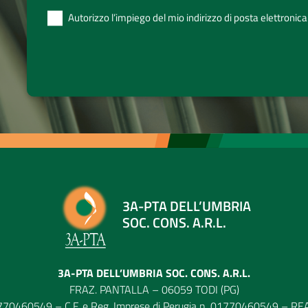
Autorizzo l’impiego del mio indirizzo di posta elettronica
3A-PTA DELL’UMBRIA
SOC. CONS. A.R.L.
3A-PTA DELL’UMBRIA SOC. CONS. A.R.L.
FRAZ. PANTALLA – 06059 TODI (PG)
770460549 – C.F. e Reg. Imprese di Perugia n. 01770460549 – R