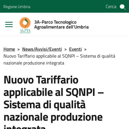
Vai ai contenuti
Cerca
Regione Umbria
Vai al menu di navigazione
Vai al footer
3A-Parco Tecnologico
Agroalimentare dell’Umbria
Home
>
News/Avvisi/Eventi
>
Eventi
>
Nuovo Tariffario applicabile al SQNPI – Sistema di qualità
nazionale produzione integrata
Nuovo Tariffario
applicabile al SQNPI –
Sistema di qualità
nazionale produzione
integrata