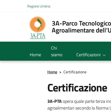
Vai ai contenuti
Regione Umbria
Vai al menu di navigazione
Vai al footer
3A-Parco Tecnologic
Agroalimentare dell’
Chi
Home
siamo
Certificazioni
Home
>
Certificazione
Certificazione
3A-PTA
opera quale parte terza ind
agroalimentari secondo la Norma U