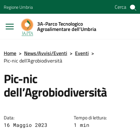
Vai ai contenuti
Cerca
Regione Umbria
Vai al menu di navigazione
Vai al footer
3A-Parco Tecnologico
Agroalimentare dell’Umbria
Home
>
News/Avvisi/Eventi
>
Eventi
>
Pic-nic dell’Agrobiodiversità
Pic-nic
dell’Agrobiodiversità
Data:
Tempo di lettura:
16 Maggio 2023
1 min