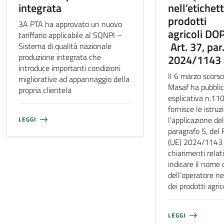
integrata
nell’etichet
prodotti
3A PTA ha approvato un nuovo
agricoli DO
tariffario applicabile al SQNPI –
Art. 37, par.
Sistema di qualità nazionale
produzione integrata che
2024/1143
introduce importanti condizioni
Il 6 marzo scorso
migliorative ad appannaggio della
Masaf ha pubblica
propria clientela
esplicativa n.11
fornisce le istruz
l’applicazione del
LEGGI
paragrafo 5, de
(UE) 2024/1143 e
chiarimenti relati
indicare il nome 
dell’operatore ne
dei prodotti agri
LEGGI