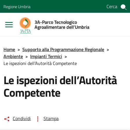
Vai ai contenuti
Cerca
Regione Umbria
Vai al menu di navigazione
Vai al footer
3A-Parco Tecnologico
Agroalimentare dell’Umbria
Home
>
Supporto alla Programmazione Regionale
>
Ambiente
>
Impianti Termici
>
Le ispezioni dell’Autorità Competente
Le ispezioni dell’Autorità
Competente
Condividi
Stampa