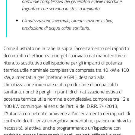
nominale complessiva dei generatori e delle macchine
100 kW
frigorifere che servono lo stesso impianto.
Climatizzazione invernale, climatizzazione estiva,
produzione di acqua calda sanitaria.
Compreso
tra 12 kW
Macchine
e 100 kW
Come illustrato nella tabella sopra l’accertamento del rapporto
frigorifere/Pompe
di controllo di efficienza energetica inviato dal manutentore è
di
ritenuto sostitutivo dell’ispezione per gli impianti di potenza
calore
termica utile nominale complessiva compresa tra 10 kW e 100
Superiore a
(2)
Tutti
kW, alimentati a gas (metano e GPL), destinati alla
100kW
climatizzazione invernale e alla produzione di acqua calda
sanitaria, nonché per gli impianti di climatizzazione estiva di
potenza termica utile nominale complessiva compresa tra 12 e
100 kW comunque, ai sensi dell’art. 9 del D.P.R. 74/2013,
Cogenerazione e
Superiore a
l’Autorità competente provvede all’accertamento dei rapporti di
teleriscaldamento
100kW
controllo di efficienza energetica pervenuti e, qualora ne rilevi la
necessità, si attiva, anche programmando un’ispezione con