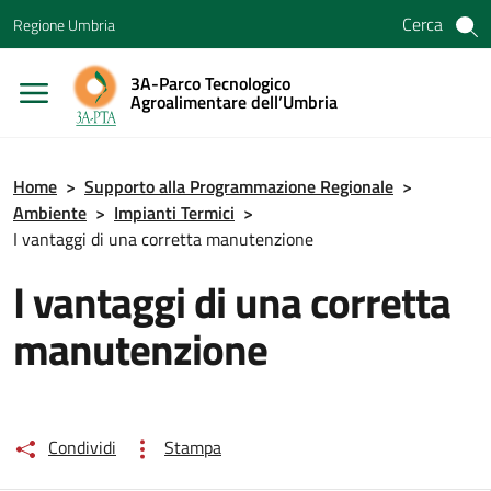
Vai ai contenuti
Cerca
Regione Umbria
Vai al menu di navigazione
Vai al footer
3A-Parco Tecnologico
Agroalimentare dell’Umbria
Home
>
Supporto alla Programmazione Regionale
>
Ambiente
>
Impianti Termici
>
I vantaggi di una corretta manutenzione
I vantaggi di una corretta
manutenzione
Condividi
Stampa