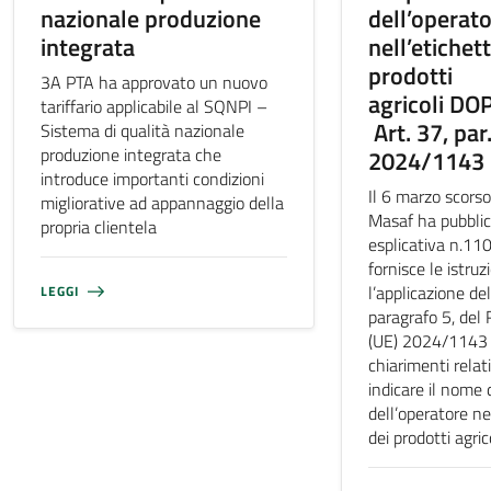
nazionale produzione
dell’operat
integrata
nell’etichet
prodotti
3A PTA ha approvato un nuovo
agricoli DO
tariffario applicabile al SQNPI –
Art. 37, par.
Sistema di qualità nazionale
produzione integrata che
2024/1143
introduce importanti condizioni
Il 6 marzo scorso
migliorative ad appannaggio della
Masaf ha pubblica
propria clientela
esplicativa n.11
fornisce le istruz
l’applicazione del
LEGGI
paragrafo 5, de
(UE) 2024/1143 e
chiarimenti relati
indicare il nome 
dell’operatore ne
dei prodotti agri