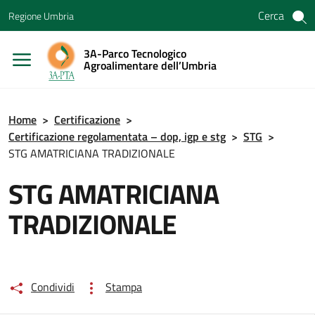
Vai ai contenuti
Cerca
Regione Umbria
Vai al menu di navigazione
Vai al footer
3A-Parco Tecnologico
Agroalimentare dell’Umbria
Home
>
Certificazione
>
Certificazione regolamentata – dop, igp e stg
>
STG
>
STG AMATRICIANA TRADIZIONALE
STG AMATRICIANA
TRADIZIONALE
Condividi
Stampa