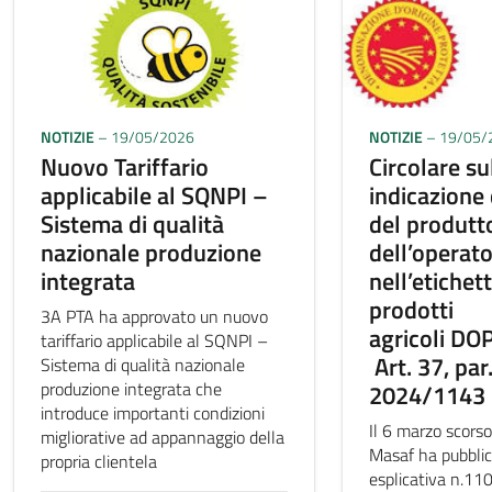
NOTIZIE
– 19/05/2026
NOTIZIE
– 19/05/
Nuovo Tariffario
Circolare su
applicabile al SQNPI –
indicazione
Sistema di qualità
del produtt
nazionale produzione
dell’operat
integrata
nell’etichet
prodotti
3A PTA ha approvato un nuovo
agricoli DO
tariffario applicabile al SQNPI –
Art. 37, par.
Sistema di qualità nazionale
produzione integrata che
2024/1143
introduce importanti condizioni
Il 6 marzo scorso
migliorative ad appannaggio della
Masaf ha pubblica
propria clientela
esplicativa n.11