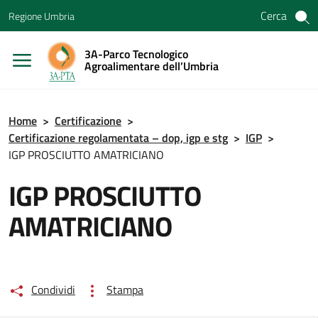
Vai ai contenuti
Cerca
Regione Umbria
Vai al menu di navigazione
Vai al footer
3A-Parco Tecnologico
Agroalimentare dell’Umbria
Home
>
Certificazione
>
Certificazione regolamentata – dop, igp e stg
>
IGP
>
IGP PROSCIUTTO AMATRICIANO
IGP PROSCIUTTO
AMATRICIANO
Condividi
Stampa