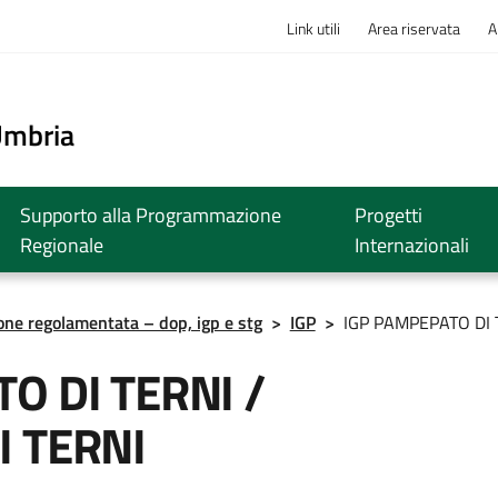
Link utili
Area riservata
A
o
Umbria
Supporto alla Programmazione
Progetti
Regionale
Internazionali
ione regolamentata – dop, igp e stg
>
IGP
>
IGP PAMPEPATO DI 
O DI TERNI /
I TERNI