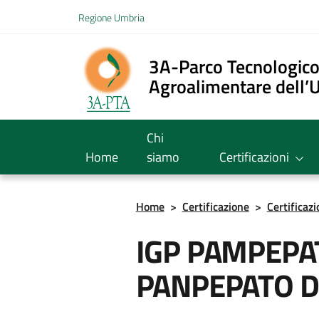
Vai ai contenuti
Regione Umbria
Vai al menu di navigazione
Vai al footer
3A-Parco Tecnologic
Agroalimentare dell’
Chi
Home
siamo
Certificazioni
Home
>
Certificazione
>
Certificaz
IGP PAMPEPAT
PANPEPATO D