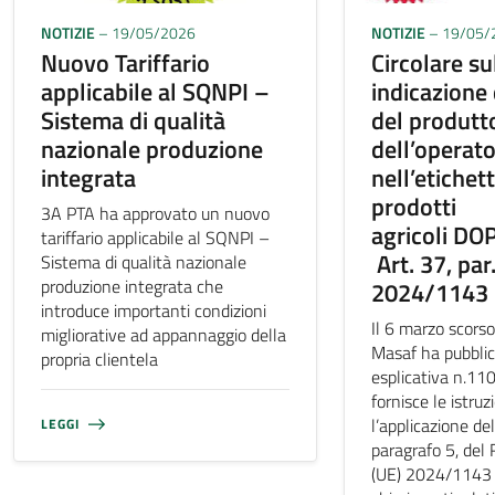
NOTIZIE
– 19/05/2026
NOTIZIE
– 19/05/
Nuovo Tariffario
Circolare su
applicabile al SQNPI –
indicazione
Sistema di qualità
del produtt
nazionale produzione
dell’operat
integrata
nell’etichet
prodotti
3A PTA ha approvato un nuovo
agricoli DO
tariffario applicabile al SQNPI –
Art. 37, par.
Sistema di qualità nazionale
produzione integrata che
2024/1143
introduce importanti condizioni
Il 6 marzo scorso
migliorative ad appannaggio della
Masaf ha pubblica
propria clientela
esplicativa n.11
fornisce le istruz
l’applicazione del
LEGGI
paragrafo 5, de
(UE) 2024/1143 e