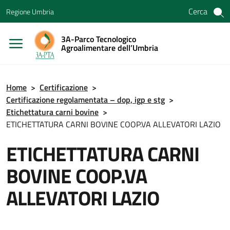
Vai ai contenuti
Cerca
Regione Umbria
Vai al menu di navigazione
Vai al footer
3A-Parco Tecnologico
Agroalimentare dell’Umbria
Home
>
Certificazione
>
Certificazione regolamentata – dop, igp e stg
>
Etichettatura carni bovine
>
ETICHETTATURA CARNI BOVINE COOP.VA ALLEVATORI LAZIO
ETICHETTATURA CARNI
BOVINE COOP.VA
ALLEVATORI LAZIO