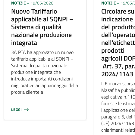
NOTIZIE
– 19/05/2026
NOTIZIE
– 19/05/
Nuovo Tariffario
Circolare su
applicabile al SQNPI –
indicazione
Sistema di qualità
del produtt
nazionale produzione
dell’operat
integrata
nell’etichet
prodotti
3A PTA ha approvato un nuovo
agricoli DO
tariffario applicabile al SQNPI –
Art. 37, par.
Sistema di qualità nazionale
produzione integrata che
2024/1143
introduce importanti condizioni
Il 6 marzo scorso
migliorative ad appannaggio della
Masaf ha pubblica
propria clientela
esplicativa n.11
fornisce le istruz
l’applicazione del
LEGGI
paragrafo 5, de
(UE) 2024/1143 e
chiarimenti relati