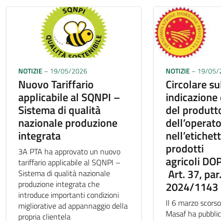
NOTIZIE
– 19/05/2026
NOTIZIE
– 19/05/
Nuovo Tariffario
Circolare su
applicabile al SQNPI –
indicazione
Sistema di qualità
del produtt
nazionale produzione
dell’operat
integrata
nell’etichet
prodotti
3A PTA ha approvato un nuovo
agricoli DO
tariffario applicabile al SQNPI –
Art. 37, par.
Sistema di qualità nazionale
produzione integrata che
2024/1143
introduce importanti condizioni
Il 6 marzo scorso
migliorative ad appannaggio della
Masaf ha pubblica
propria clientela