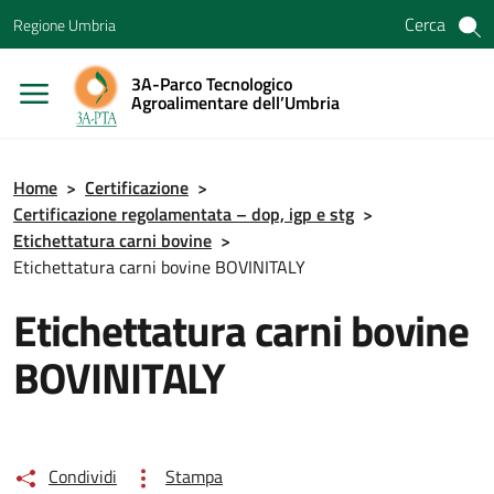
Vai ai contenuti
Cerca
Regione Umbria
Vai al menu di navigazione
Vai al footer
3A-Parco Tecnologico
Agroalimentare dell’Umbria
Home
>
Certificazione
>
Certificazione regolamentata – dop, igp e stg
>
Etichettatura carni bovine
>
Etichettatura carni bovine BOVINITALY
Etichettatura carni bovine
BOVINITALY
Condividi
Stampa