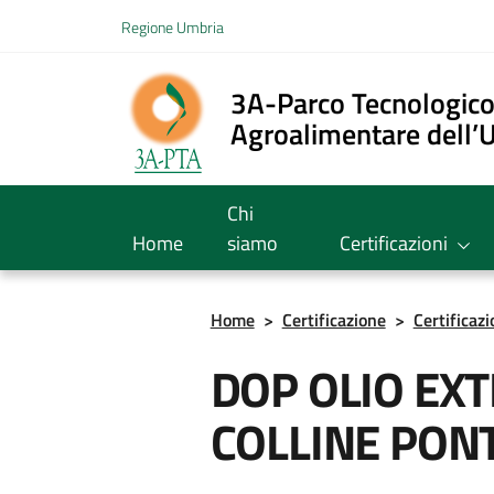
Vai ai contenuti
Regione Umbria
Vai al menu di navigazione
Vai al footer
3A-Parco Tecnologic
Agroalimentare dell’
Chi
Home
siamo
Certificazioni
Home
>
Certificazione
>
Certificaz
DOP OLIO EXT
COLLINE PON