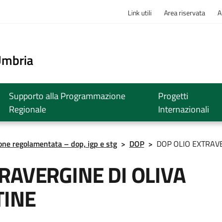
Link utili
Area riservata
A
o
Umbria
Supporto alla Programmazione
Progetti
Regionale
Internazionali
ione regolamentata – dop, igp e stg
>
DOP
>
DOP OLIO EXTRAVE
RAVERGINE DI OLIVA
TINE