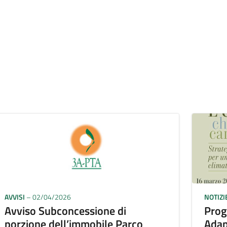
AVVISI
– 02/04/2026
NOTIZI
Avviso Subconcessione di
Prog
porzione dell’immobile Parco
Adap