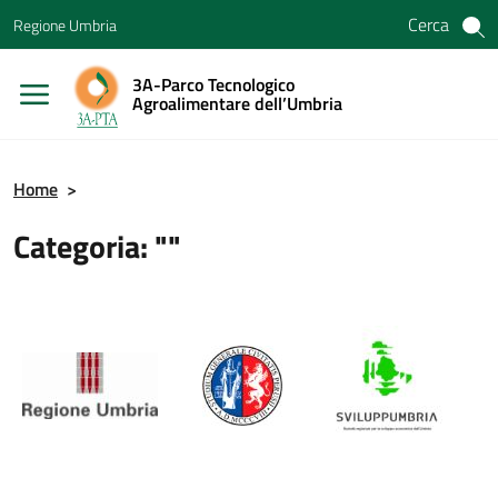
Vai ai contenuti
Cerca
Regione Umbria
Vai al menu di navigazione
Vai al footer
3A-Parco Tecnologico
Agroalimentare dell’Umbria
Home
>
Categoria: ""