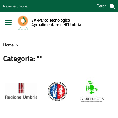
Vai ai contenuti
Cerca
Regione Umbria
Vai al menu di navigazione
Vai al footer
3A-Parco Tecnologico
Agroalimentare dell’Umbria
Home
>
Categoria: ""