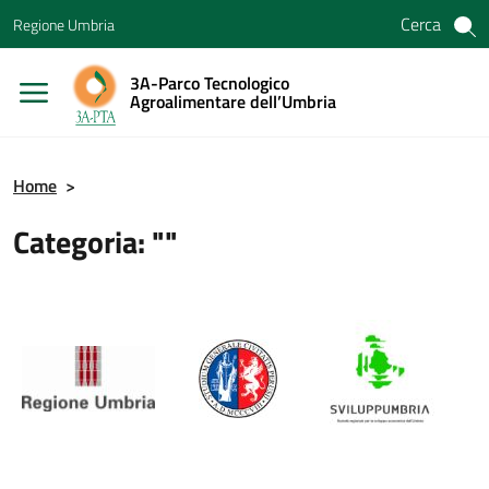
Vai ai contenuti
Cerca
Regione Umbria
Vai al menu di navigazione
Vai al footer
3A-Parco Tecnologico
Agroalimentare dell’Umbria
Home
>
Categoria: ""