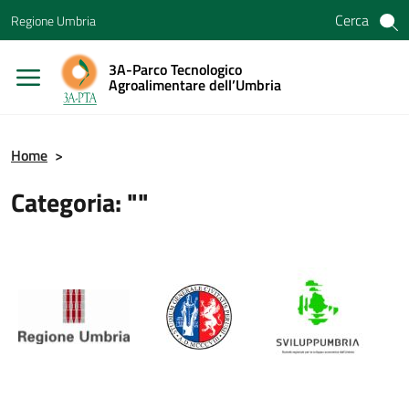
Vai ai contenuti
Cerca
Regione Umbria
Vai al menu di navigazione
Vai al footer
3A-Parco Tecnologico
Agroalimentare dell’Umbria
Home
>
Categoria: ""